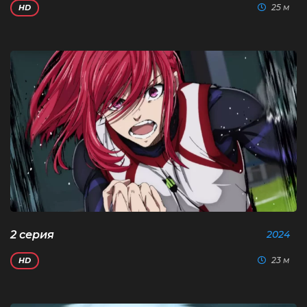
25 м
HD
2 серия
2024
23 м
HD