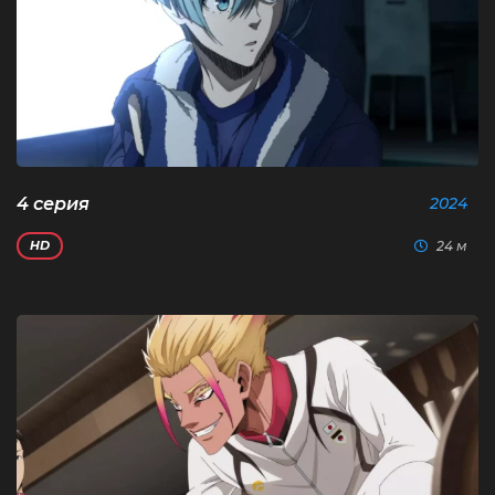
4 серия
2024
24 м
HD