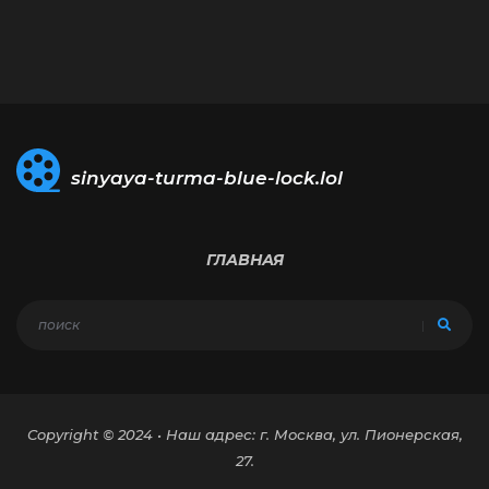
sinyaya-turma-blue-lock.lol
ГЛАВНАЯ
Copyright © 2024 • Наш адрес: г. Москва, ул. Пионерская,
27.