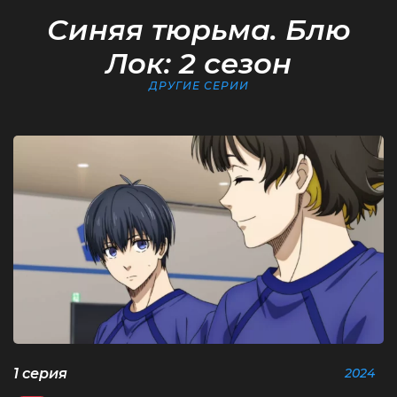
Синяя тюрьма. Блю
Лок: 2 сезон
ДРУГИЕ СЕРИИ
1 серия
2024