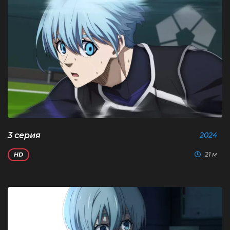
3 серия
2024
21 м
HD