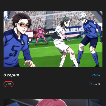
8 серия
2024
24 м
HD