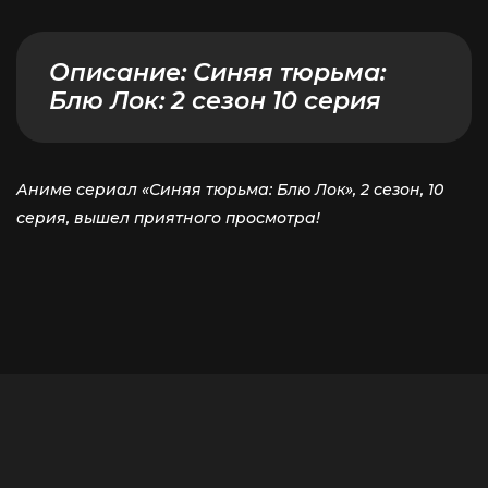
Описание:
Синяя тюрьма:
Блю Лок: 2 сезон 10 серия
Аниме сериал «Синяя тюрьма: Блю Лок», 2 сезон, 10
серия, вышел приятного просмотра!