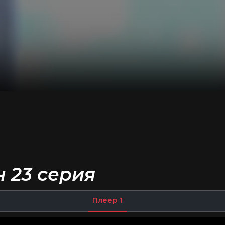
н 23 серия
Плеер 1