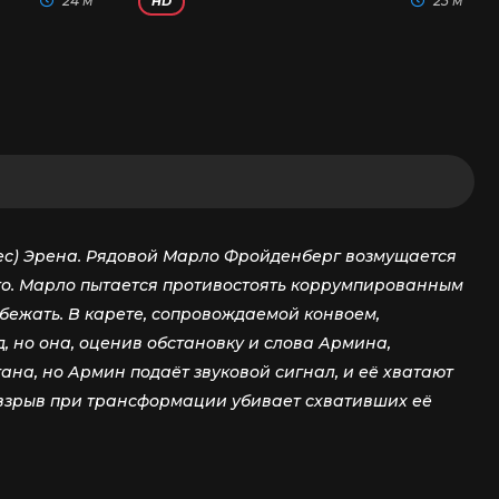
24 м
23 м
HD
хес) Эрена. Рядовой Марло Фройденберг возмущается
его. Марло пытается противостоять коррумпированным
бежать. В карете, сопровождаемой конвоем,
, но она, оценив обстановку и слова Армина,
тана, но Армин подаёт звуковой сигнал, и её хватают
а взрыв при трансформации убивает схвативших её