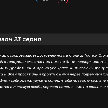
24 м
HD
езон 23 серия
харт, сопровождает доставленного в столицу (район Сто
 Его товарищи смеются над ним, но Энни поддерживает 
 Хитч Дрейс и Энни. Армин убеждает Энни помочь Эрену с
а и Эрен просят Энни пройти с ними через подземный ход
. Энни собирается укусить палец, чтобы превратиться в ти
ается в Женскую особь, порезав палец о шип на кольце, 