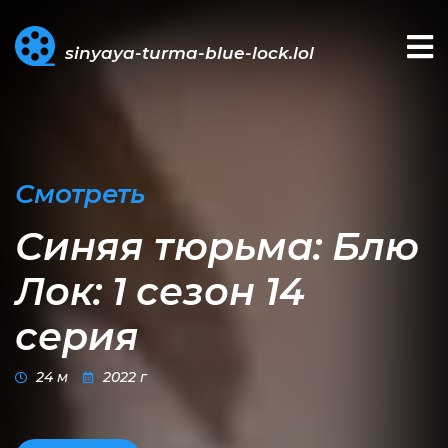
sinyaya-turma-blue-lock.lol
Смотреть
Синяя тюрьма: Блю
Лок: 1 сезон 14
серия
24 м
2022 г