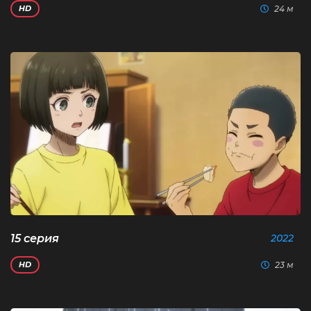
24 м
HD
15 серия
2022
23 м
HD