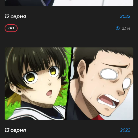
12 серия
2022
23 м
HD
13 серия
2022