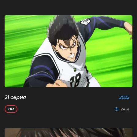
21 серия
2022
24 м
HD