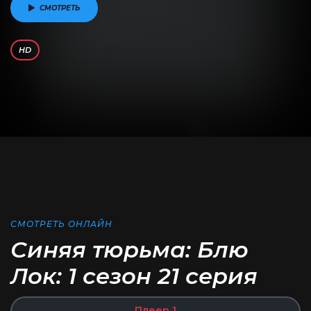
СМОТРЕТЬ
HD
СМОТРЕТЬ ОНЛАЙН
Синяя тюрьма: Блю
Лок: 1 сезон 21 серия
Плеер 1