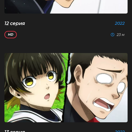
12 серия
2022
23 м
HD