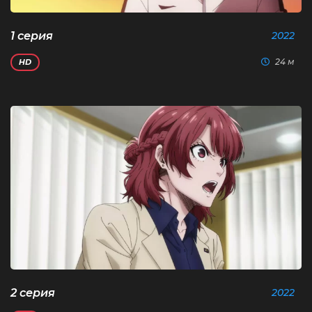
1 серия
2022
24 м
HD
2 серия
2022