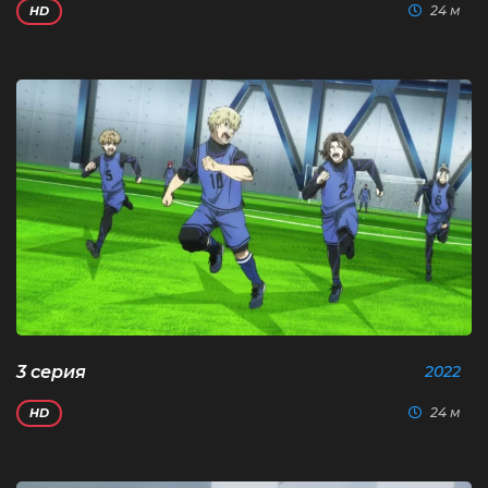
24 м
HD
3 серия
2022
24 м
HD