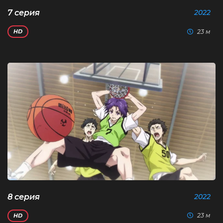
7 серия
2022
23 м
HD
8 серия
2022
23 м
HD