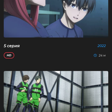
5 серия
2022
24 м
HD